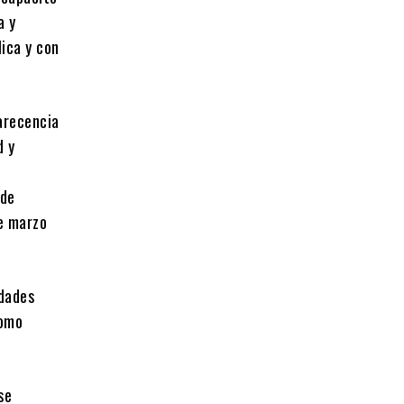
a y
ica y con
arecencia
d y
 de
de marzo
idades
como
se