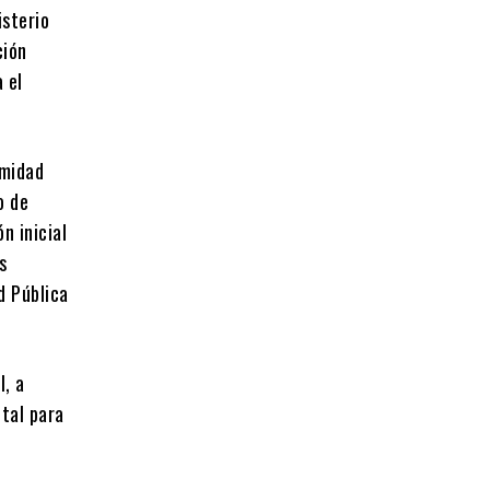
isterio
ción
 el
imidad
o de
n inicial
s
d Pública
l, a
ntal para