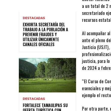
a un total de 2 
secretariado ej
DESTACADAS
recursos estata
EXHORTA SECRETARÍA DEL
TRABAJO A LA POBLACIÓN A
Al acompañar al
PREVENIR FRAUDES Y
UTILIZAR ÚNICAMENTE
ante el pleno de
CANALES OFICIALES
Justicia (USJT), 
profesionalizaci
justicia, para l
de 2024 a febre
“El Curso de Com
esenciales y me
ejemplo el recto
DESTACADAS
FORTALECE TAMAULIPAS SU
Por otra parte, 
OFERTA TURÍSTICA CON