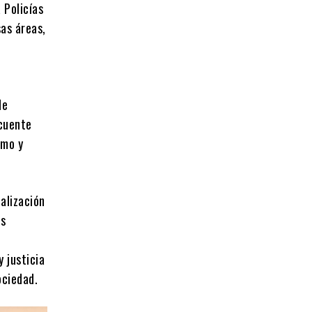
 Policías
sas áreas,
de
 cuente
smo y
alización
as
 justicia
ociedad.