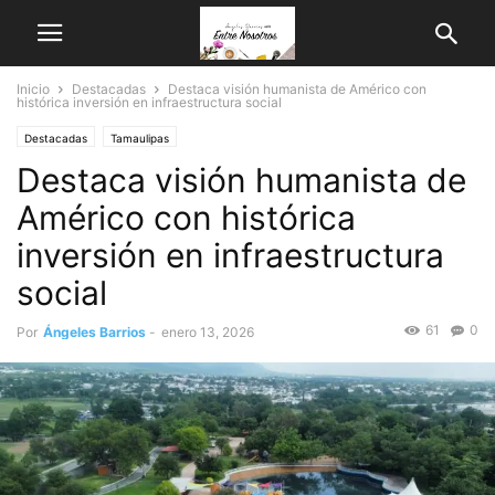
Inicio
Destacadas
Destaca visión humanista de Américo con
histórica inversión en infraestructura social
Destacadas
Tamaulipas
Destaca visión humanista de
Américo con histórica
inversión en infraestructura
social
61
0
Por
Ángeles Barrios
-
enero 13, 2026