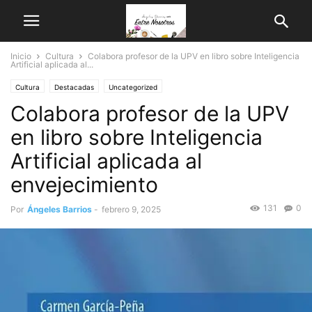
Inicio
Cultura
Colabora profesor de la UPV en libro sobre Inteligencia
Artificial aplicada al...
Cultura
Destacadas
Uncategorized
Colabora profesor de la UPV
en libro sobre Inteligencia
Artificial aplicada al
envejecimiento
131
0
Por
Ángeles Barrios
-
febrero 9, 2025