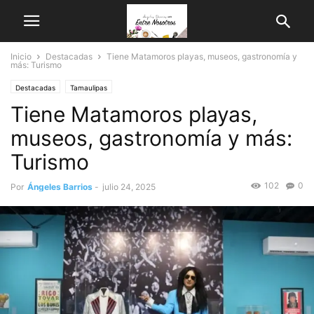
Inicio
Destacadas
Tiene Matamoros playas, museos, gastronomía y
más: Turismo
Destacadas
Tamaulipas
Tiene Matamoros playas,
museos, gastronomía y más:
Turismo
102
0
Por
Ángeles Barrios
-
julio 24, 2025