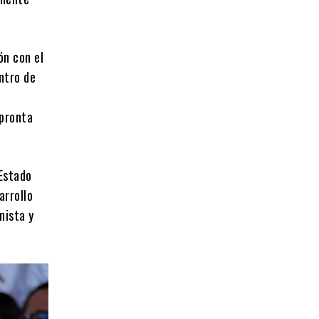
ón con el
entro de
 pronta
 Estado
arrollo
nista y