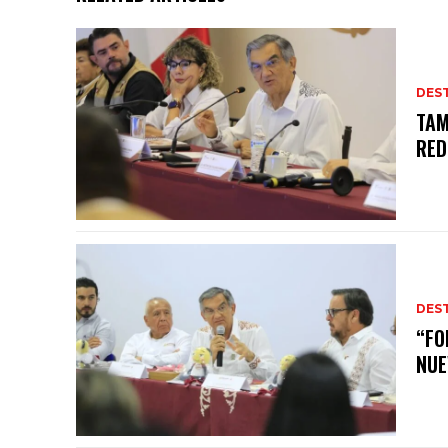
DES
TAM
RED
DES
“FO
NUE