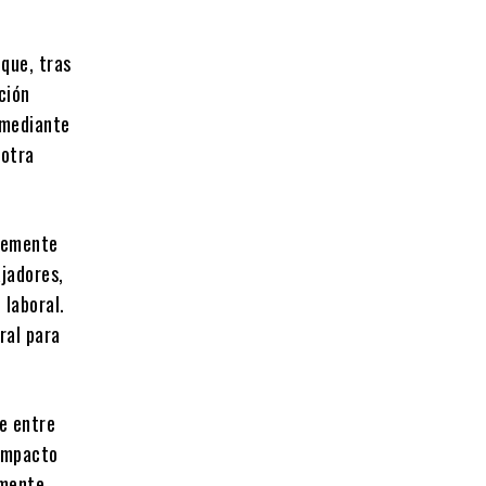
 que, tras
ción
 mediante
 otra
ntemente
ajadores,
 laboral.
ral para
te entre
 impacto
rmente