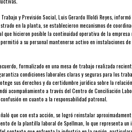
ductivas.
l Trabajo y Previsión Social, Luis Gerardo Illoldi Reyes, informó
gistrado en la planta, se establecieron mecanismos de coordina
al que hicieron posible la continuidad operativa de la empresa
 permitió a su personal mantenerse activo en instalaciones de
 acuerdo, formalizado en una mesa de trabajo realizada recie
arantiza condiciones laborales claras y seguras para los trab
otege sus derechos y da certidumbre jurídica sobre la relación
indó acompañamiento a través del Centro de Conciliación Labo
 confusión en cuanto a la responsabilidad patronal.
señaló que con esta acción, se logró reinstalar aproximadamen
iento de la plantilla laboral de Spellman, lo que representa un
del contexto que enfrenta la industria en la región, particula