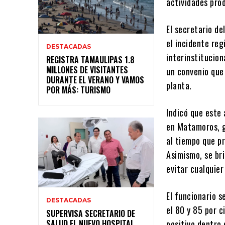
actividades pro
El secretario de
el incidente re
DESTACADAS
interinstitucion
REGISTRA TAMAULIPAS 1.8
MILLONES DE VISITANTES
un convenio que
DURANTE EL VERANO Y VAMOS
planta.
POR MÁS: TURISMO
Indicó que este
en Matamoros, g
al tiempo que pr
Asimismo, se br
evitar cualquier
El funcionario 
DESTACADAS
el 80 y 85 por c
SUPERVISA SECRETARIO DE
SALUD EL NUEVO HOSPITAL
positivo dentro 