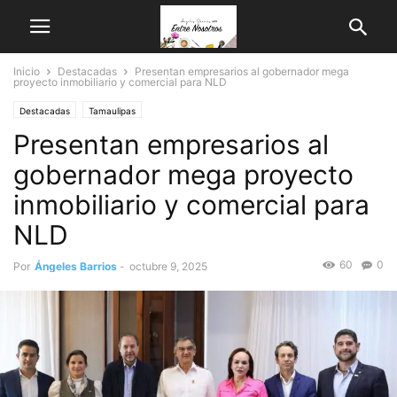
Inicio
Destacadas
Presentan empresarios al gobernador mega
proyecto inmobiliario y comercial para NLD
Destacadas
Tamaulipas
Presentan empresarios al
gobernador mega proyecto
inmobiliario y comercial para
NLD
60
0
Por
Ángeles Barrios
-
octubre 9, 2025