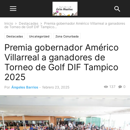
Inicio
Destacadas
Premia gobernador Américo Villarreal a ganadores
de Torneo de Golf DIF Tampico...
Destacadas
Uncategorized
Zona Conurbada
Premia gobernador Américo
Villarreal a ganadores de
Torneo de Golf DIF Tampico
2025
137
0
Por
Ángeles Barrios
-
febrero 23, 2025