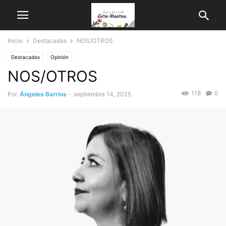
Inicio
Destacadas
NOS/OTROS
Destacadas
Opinión
NOS/OTROS
118
0
Por
Ángeles Barrios
-
septiembre 14, 2025