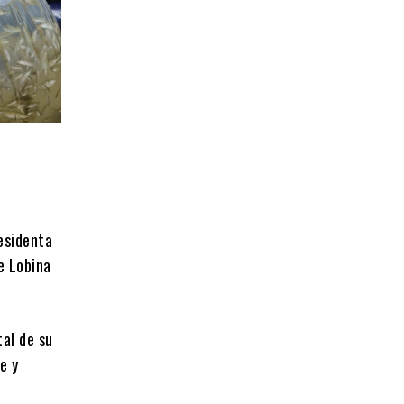
residenta
e Lobina
tal de su
e y