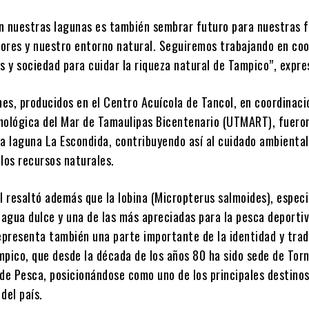
n nuestras lagunas es también sembrar futuro para nuestras f
ores y nuestro entorno natural. Seguiremos trabajando en coo
s y sociedad para cuidar la riqueza natural de Tampico”, expre
nes, producidos en el Centro Acuícola de Tancol, en coordinaci
nológica del Mar de Tamaulipas Bicentenario (UTMART), fuero
a laguna La Escondida, contribuyendo así al cuidado ambiental 
los recursos naturales.
l resaltó además que la lobina (Micropterus salmoides), espec
agua dulce y una de las más apreciadas para la pesca deportiv
representa también una parte importante de la identidad y trad
mpico, que desde la década de los años 80 ha sido sede de Tor
 de Pesca, posicionándose como uno de los principales destino
del país.