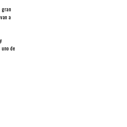
e gran
lvan a
y
o uno de