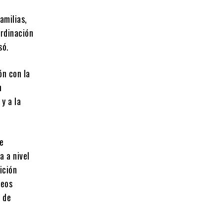
amilias,
rdinación
só.
ón con la
n
y a la
ie
a a nivel
ición
neos
s de