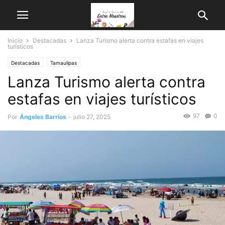
Inicio
Destacadas
Lanza Turismo alerta contra estafas en viajes
turísticos
Destacadas
Tamaulipas
Lanza Turismo alerta contra
estafas en viajes turísticos
97
0
Por
Ángeles Barrios
-
julio 27, 2025