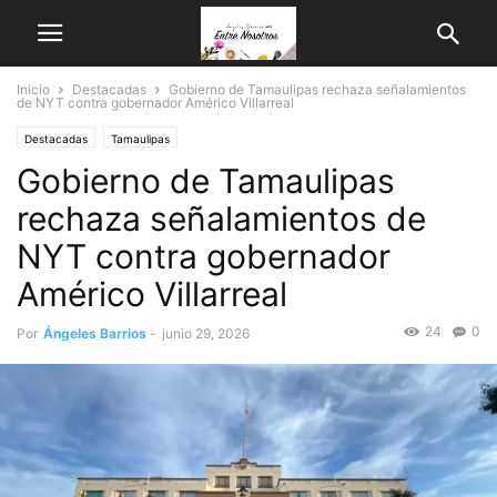
Inicio
Destacadas
Gobierno de Tamaulipas rechaza señalamientos
de NYT contra gobernador Américo Villarreal
Destacadas
Tamaulipas
Gobierno de Tamaulipas
rechaza señalamientos de
NYT contra gobernador
Américo Villarreal
24
0
Por
Ángeles Barrios
-
junio 29, 2026