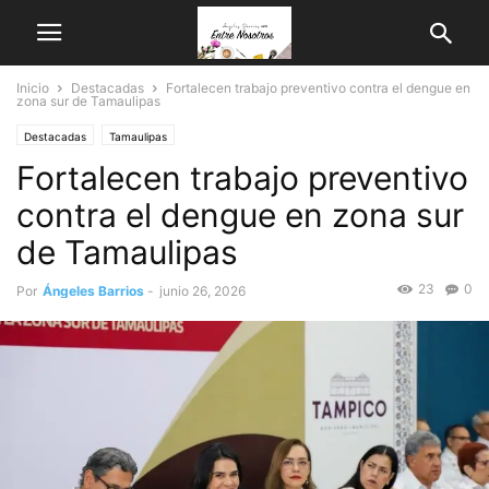
Inicio
Destacadas
Fortalecen trabajo preventivo contra el dengue en
zona sur de Tamaulipas
Destacadas
Tamaulipas
Fortalecen trabajo preventivo
contra el dengue en zona sur
de Tamaulipas
23
0
Por
Ángeles Barrios
-
junio 26, 2026