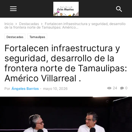
Inicio
Destacadas
Fortalecen infraestructura y seguridad, desarrollo
de la frontera norte de Tamaulipas: Américo...
Destacadas
Tamaulipas
Fortalecen infraestructura y
seguridad, desarrollo de la
frontera norte de Tamaulipas:
Américo Villarreal .
24
0
Por
Ángeles Barrios
-
mayo 10, 2026