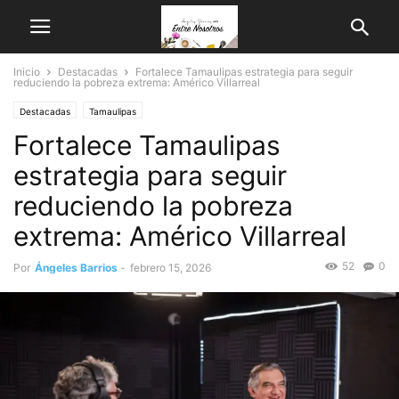
Inicio
Destacadas
Fortalece Tamaulipas estrategia para seguir
reduciendo la pobreza extrema: Américo Villarreal
Destacadas
Tamaulipas
Fortalece Tamaulipas
estrategia para seguir
reduciendo la pobreza
extrema: Américo Villarreal
52
0
Por
Ángeles Barrios
-
febrero 15, 2026