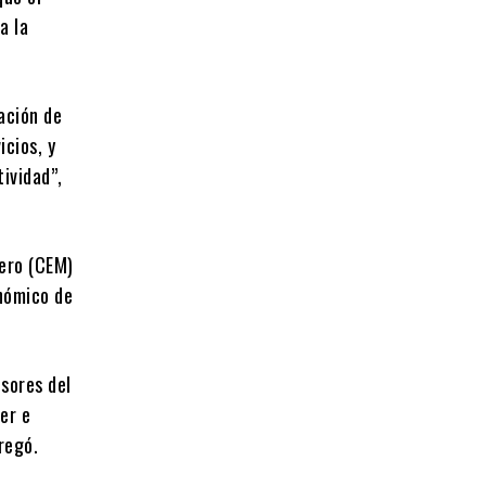
a la
ación de
icios, y
ividad”,
dero (CEM)
onómico de
sores del
er e
regó.