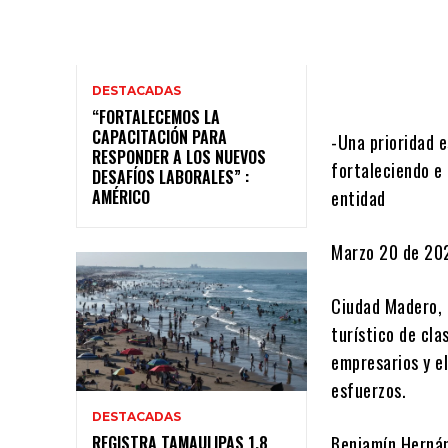
DESTACADAS
“FORTALECEMOS LA
CAPACITACIÓN PARA
-Una prioridad e
RESPONDER A LOS NUEVOS
fortaleciendo e
DESAFÍOS LABORALES” :
AMÉRICO
entidad
Marzo 20 de 20
Ciudad Madero, 
turístico de cla
empresarios y e
esfuerzos.
DESTACADAS
REGISTRA TAMAULIPAS 1.8
Benjamín Hernán