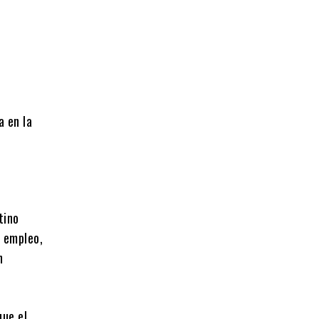
a en la
tino
e empleo,
n
que el