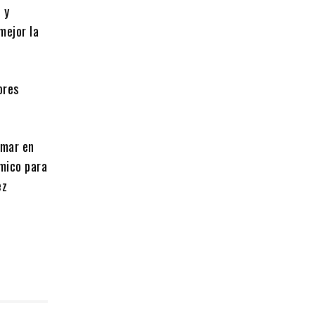
 y
mejor la
ores
amar en
ómico para
ez