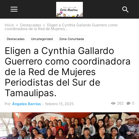
Inicio
Destacadas
Eligen a Cynthia Gallardo Guerrero como
coordinadora de la Red de Mujeres...
Destacadas
Uncategorized
Zona Conurbada
Eligen a Cynthia Gallardo
Guerrero como coordinadora
de la Red de Mujeres
Periodistas del Sur de
Tamaulipas.
262
0
Por
Ángeles Barrios
-
febrero 15, 2025