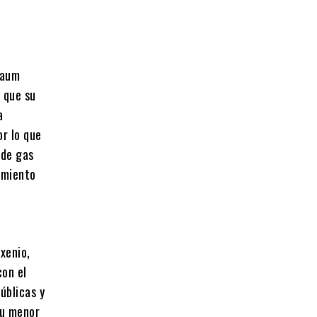
a
baum
 que su
a
or lo que
 de gas
amiento
xenio,
on el
úblicas y
su menor