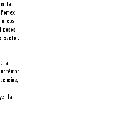
en la
e Pemex
uímicos;
24 pesos
el sector.
ó la
uauhtémoc
ndencias,
yen la