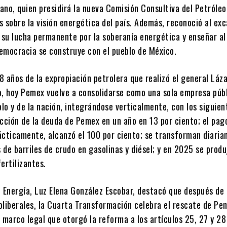
ano, quien presidirá la nueva Comisión Consultiva del Petróleo
 sobre la visión energética del país. Además, reconoció al ex
 su lucha permanente por la soberanía energética y enseñar al
democracia se construye con el pueblo de México.
 años de la expropiación petrolera que realizó el general Láz
o, hoy Pemex vuelve a consolidarse como una sola empresa públ
blo y de la nación, integrándose verticalmente, con los siguien
cción de la deuda de Pemex en un año en 13 por ciento; el pag
ácticamente, alcanzó el 100 por ciento; se transforman diari
s de barriles de crudo en gasolinas y diésel; y en 2025 se prod
ertilizantes.
e Energía, Luz Elena González Escobar, destacó que después de
oliberales, la Cuarta Transformación celebra el rescate de Pe
 marco legal que otorgó la reforma a los artículos 25, 27 y 28