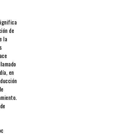
ignifica
ción de
e la
s
hace
 llamado
día, en
oducción
de
amiento.
 de
oc