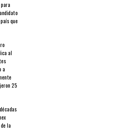
 para
candidato
 país que
aro
ica al
tes
o a
amente
ujeron 25
 décadas
mex
 de la