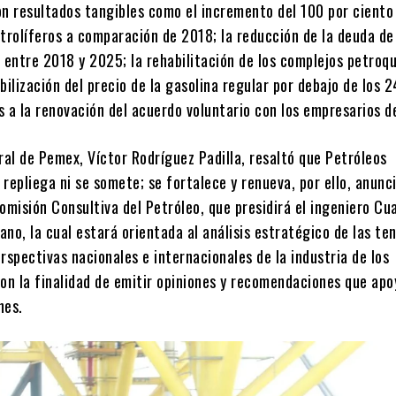
on resultados tangibles como el incremento del 100 por ciento 
etrolíferos a comparación de 2018; la reducción de la deuda d
 entre 2018 y 2025; la rehabilitación de los complejos petroq
bilización del precio de la gasolina regular por debajo de los 
as a la renovación del acuerdo voluntario con los empresarios d
ral de Pemex, Víctor Rodríguez Padilla, resaltó que Petróleos
repliega ni se somete; se fortalece y renueva, por ello, anunci
Comisión Consultiva del Petróleo, que presidirá el ingeniero C
no, la cual estará orientada al análisis estratégico de las te
rspectivas nacionales e internacionales de la industria de los
on la finalidad de emitir opiniones y recomendaciones que apo
nes.