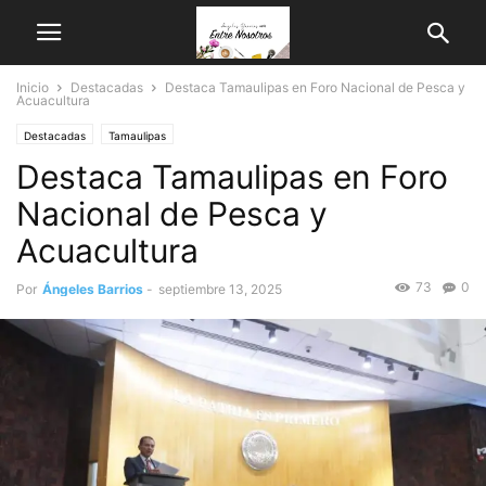
Inicio
Destacadas
Destaca Tamaulipas en Foro Nacional de Pesca y
Acuacultura
Destacadas
Tamaulipas
Destaca Tamaulipas en Foro
Nacional de Pesca y
Acuacultura
73
0
Por
Ángeles Barrios
-
septiembre 13, 2025