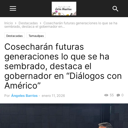
Inicio
Destacadas
Cosecharán futuras generaciones lo que se ha
sembrado, destaca el gobernador en...
Destacadas
Tamaulipas
Cosecharán futuras
generaciones lo que se ha
sembrado, destaca el
gobernador en “Diálogos con
Américo”
55
0
Por
Ángeles Barrios
-
enero 11, 2026