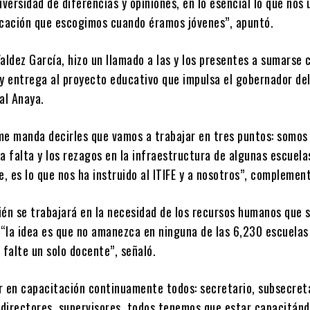
iversidad de diferencias y opiniones, en lo esencial lo que nos 
ocación que escogimos cuando éramos jóvenes”, apuntó.
aldez García, hizo un llamado a las y los presentes a sumarse 
 y entrega al proyecto educativo que impulsa el gobernador del
al Anaya.
me manda decirles que vamos a trabajar en tres puntos: somos
a falta y los rezagos en la infraestructura de algunas escuel
e, es lo que nos ha instruido al ITIFE y a nosotros”, complemen
ién se trabajará en la necesidad de los recursos humanos que 
 “la idea es que no amanezca en ninguna de las 6,230 escuelas
 falte un solo docente”, señaló.
r en capacitación continuamente todos: secretario, subsecreta
, directores, supervisores, todos tenemos que estar capacitán