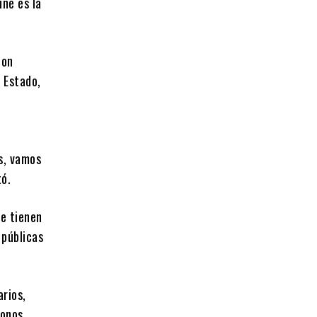
une es la
con
 Estado,
as, vamos
tó.
se tienen
 públicas
rios,
donos