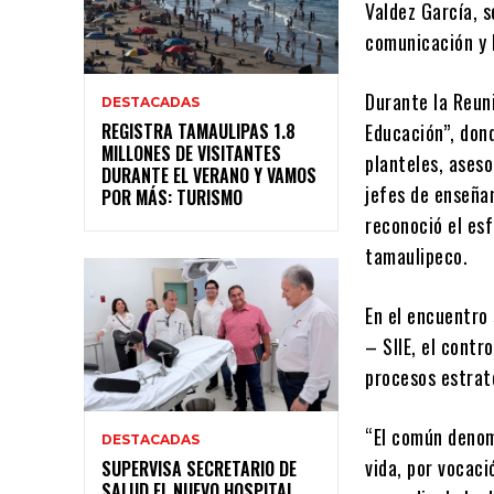
Valdez García, 
comunicación y 
Durante la Reun
DESTACADAS
REGISTRA TAMAULIPAS 1.8
Educación”, dond
MILLONES DE VISITANTES
planteles, ases
DURANTE EL VERANO Y VAMOS
jefes de enseña
POR MÁS: TURISMO
reconoció el es
tamaulipeco.
En el encuentro
– SIIE, el contro
procesos estrat
“El común denom
DESTACADAS
vida, por vocaci
SUPERVISA SECRETARIO DE
SALUD EL NUEVO HOSPITAL