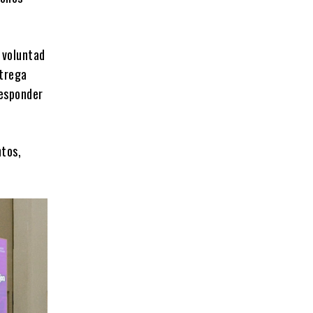
 voluntad
ntrega
responder
ntos,