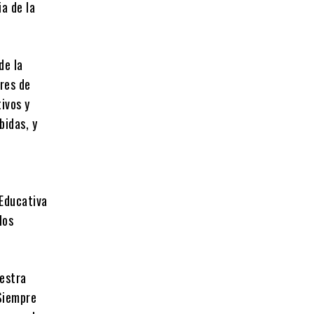
a de la
de la
ores de
ivos y
bidas, y
 Educativa
los
estra
 Siempre