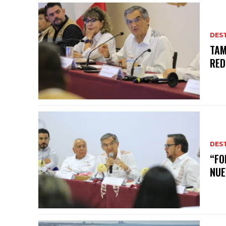
DES
TAM
RED
DES
“FO
NUE