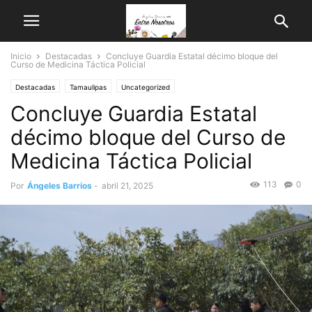
Inicio
Destacadas
Concluye Guardia Estatal décimo bloque del
Curso de Medicina Táctica Policial
Destacadas
Tamaulipas
Uncategorized
Concluye Guardia Estatal
décimo bloque del Curso de
Medicina Táctica Policial
113
0
Por
Ángeles Barrios
-
abril 21, 2025