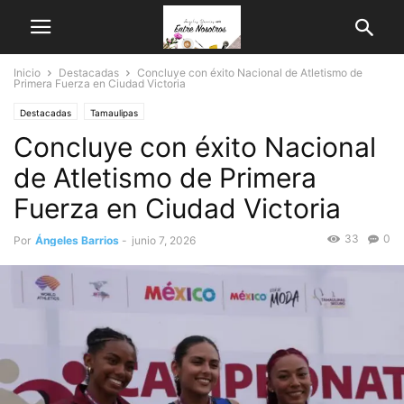
Inicio
Destacadas
Concluye con éxito Nacional de Atletismo de
Primera Fuerza en Ciudad Victoria
Destacadas
Tamaulipas
Concluye con éxito Nacional
de Atletismo de Primera
Fuerza en Ciudad Victoria
33
0
Por
Ángeles Barrios
-
junio 7, 2026