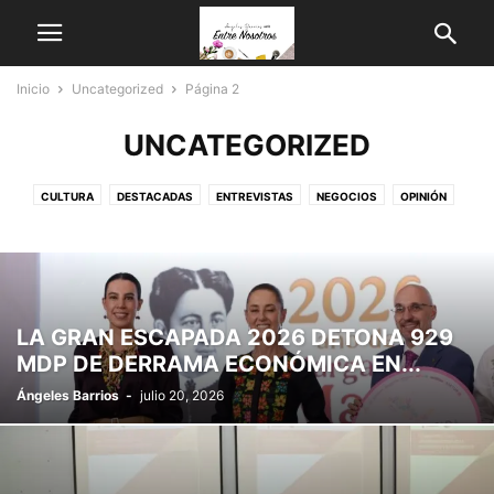
Inicio
Uncategorized
Página 2
UNCATEGORIZED
CULTURA
DESTACADAS
ENTREVISTAS
NEGOCIOS
OPINIÓN
PAÍS
SOCIEDAD
TAMAULIPAS
ZONA CONURBADA
LA GRAN ESCAPADA 2026 DETONA 929
MDP DE DERRAMA ECONÓMICA EN...
Ángeles Barrios
-
julio 20, 2026