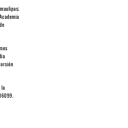
amaulipas;
; Academia
 de
amos
dia
torsión
 la
 16099.