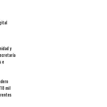
gital
midad y
Secretaría
s e
udero
 18 mil
erentes