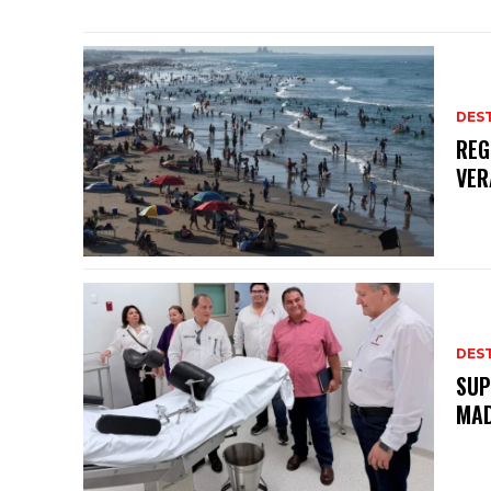
DES
REG
VER
DES
SUP
MAD