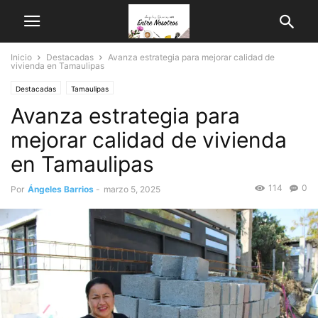
Inicio
Destacadas
Avanza estrategia para mejorar calidad de
vivienda en Tamaulipas
Destacadas
Tamaulipas
Avanza estrategia para
mejorar calidad de vivienda
en Tamaulipas
114
0
Por
Ángeles Barrios
-
marzo 5, 2025