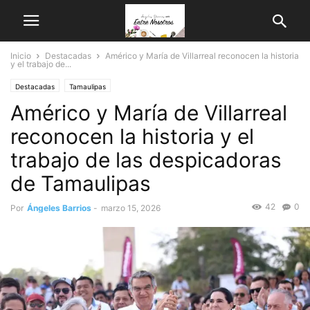
Inicio
Destacadas
Américo y María de Villarreal reconocen la historia
y el trabajo de...
Destacadas
Tamaulipas
Américo y María de Villarreal
reconocen la historia y el
trabajo de las despicadoras
de Tamaulipas
42
0
Por
Ángeles Barrios
-
marzo 15, 2026