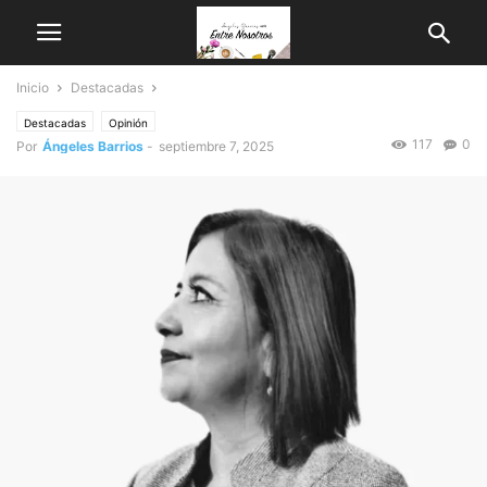
Inicio
Destacadas
Destacadas
Opinión
117
0
Por
Ángeles Barrios
-
septiembre 7, 2025